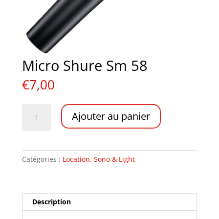
Micro Shure Sm 58
€
7,00
quantité
A
Ajouter au panier
de
l
Micro
t
Shure
e
Sm
r
Catégories :
Location
,
Sono & Light
58
n
a
t
i
Description
v