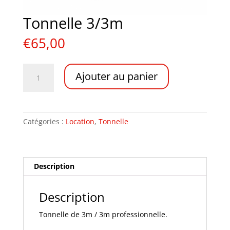
Tonnelle 3/3m
€
65,00
quantité
A
Ajouter au panier
de
l
Tonnelle
t
3/3m
e
r
Catégories :
Location
,
Tonnelle
n
a
t
i
Description
v
e
Description
:
Tonnelle de 3m / 3m professionnelle.