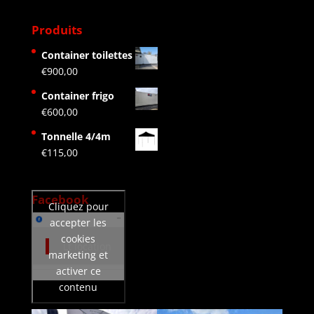
Produits
Container toilettes
€
900,00
Container frigo
€
600,00
Tonnelle 4/4m
€
115,00
Facebook
Cliquez pour
accepter les
cookies
Lt location
marketing et
activer ce
contenu